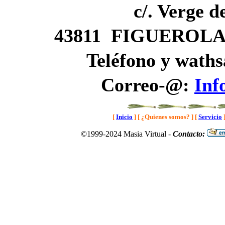
c/. Verge d
43811 FIGUEROLA 
Teléfono y waths
Correo-@:
Inf
[
Inicio
]
[ ¿Quienes somos? ]
[
Servicio
©1999-2024 Masia Virtual -
Contacto: