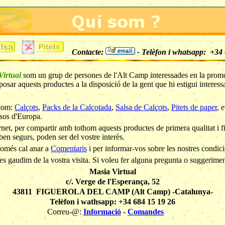
Contacte:
- Telèfon i whatsapp: +34 
Virtual
som un grup de persones de l'Alt Camp interessades en la promoci
osar aquests productes a la disposició de la gent que hi estigui interessa
 com:
Calçots
,
Packs de la Calçotada
,
Salsa de Calçots
,
Pitets de paper
, 
ïsos d'Europa.
rnet, per compartir amb tothom aquests productes de primera qualitat i f
ben segurs, poden ser del vostre interès.
 només cal anar a
Comentaris
i per informar-vos sobre les nostres condic
es gaudim de la vostra visita. Si voleu fer alguna pregunta o suggerime
Masia Virtual
c/. Verge de l'Esperança, 52
43811 FIGUEROLA DEL CAMP (Alt Camp) -Catalunya-
Telèfon i wathsapp: +34 684 15 19 26
Correu-@:
Informació
-
Comandes