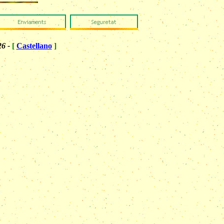
26 -
[
Castellano
]