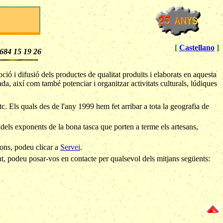
[
Castellano
]
684 15 19 26
ó i difusió dels productes de qualitat produïts i elaborats en aquesta
da, així com també potenciar i organitzar activitats culturals, lúdiques
etc. Els quals des de l'any 1999 hem fet arribar a tota la geografia de
idels exponents de la bona tasca que porten a terme els artesans,
ions, podeu clicar a
Servei
.
nt, podeu posar-vos en contacte per qualsevol dels mitjans següents: