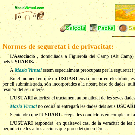
Normes de seguretat i de privacitat:
L'
Associació
,
domiciliada a Figuerola del Camp (Alt Camp) 
pels
USUARIS
.
A
Masia Virtual
estem especialment preocupats per la seguretat i p
En el moment en què un
USUARI
envia un correu electrònic,
es
per ell subministrada, són incorporades a la nostra base de dades, uti
resultar del seu interès.
L'
USUARI
autoritza el tractament automatitzat de les seves dades,
Masia Virtual
no cedirà ni entregarà les dades dels seus
USUAR
S'entendrà que l'
USUARI
accepta les condicions en completar i a
L'
USUARI
respondrà, en qualsevol cas, de la veracitat de les 
perjudici de les altres accions que procedeixin en Dret.