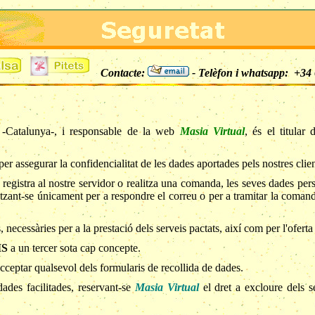
Contacte:
- Telèfon i whatsapp: +34 
-Catalunya-, i responsable de la web
Masia Virtual
,
és el titular
er assegurar la confidencialitat de les dades aportades pels nostres clien
 registra al nostre servidor o realitza una comanda, les seves dades per
litzant-se únicament per a respondre el correu o per a tramitar la coman
 necessàries per a la prestació dels serveis pactats, així com per l'oferta 
IS
a un tercer sota cap concepte.
cceptar qualsevol dels formularis de recollida de dades.
dades facilitades, reservant-se
Masia Virtual
el dret a excloure dels se