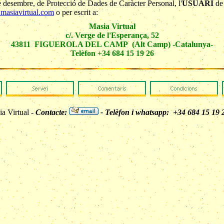
 desembre, de Protecció de Dades de Caràcter Personal, l'
USUARI
d
masiavirtual.com
o per escrit a:
Masia Virtual
c/. Verge de l'Esperança, 52
43811 FIGUEROLA DEL CAMP (Alt Camp) -Catalunya-
Telèfon +34 6
84 15 19 26
a Virtual -
Contacte:
- Telèfon i whatsapp: +34 684 15 19 